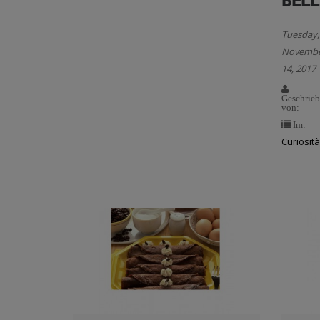
BEL
Tuesday,
Novemb
14, 2017
Geschrie
von:
Im:
Curiosit