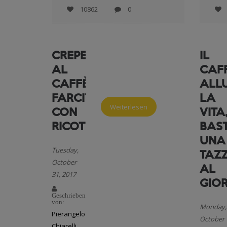
10862
0
CREPES
IL
AL
CAF
CAFFÈ
ALL
FARCITE
LA
Weiterlesen
CON
VITA
RICOTTA
BAS
UNA
Tuesday,
TAZ
October
AL
31, 2017
GIO
Geschrieben
von:
Monday,
Pierangelo
October
Chiarelli