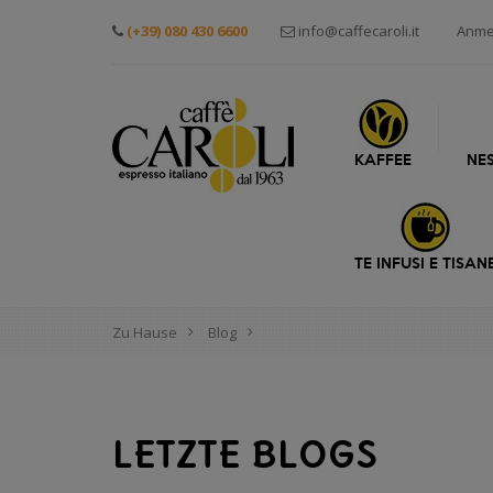
(+39) 080 430 6600
info@caffecaroli.it
Anme
KAFFEE
NE
TE INFUSI E TISAN
Zu Hause
Blog
LETZTE BLOGS