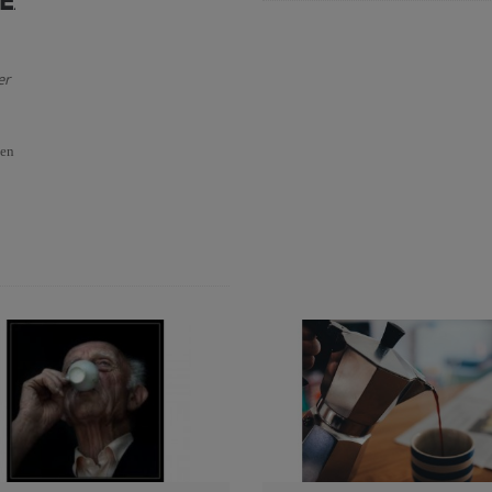
LEZZA
er
ben
à