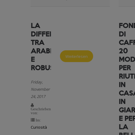
LA
FON
DIFFERENZA
DI
TRA
CAFF
ARABICA
20
Weiterlesen
E
MOD
ROBUSTA
PER
RIUT
Friday,
IN
November
CAS
24, 2017
IN
GIA
Geschrieben
von:
E PE
Im:
LA
Curiosità