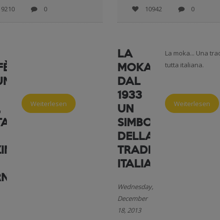
9210
0
10942
0
LA
La moka... Una tra
FÈ
MOKA...
tutta italiana.
UNGA
DAL
1933
Weiterlesen
Weiterlesen
,
UN
TA
SIMBOLO
DELLA
ZINA
TRADIZIONE
ITALIANA.
RNO
Wednesday,
December
18, 2013