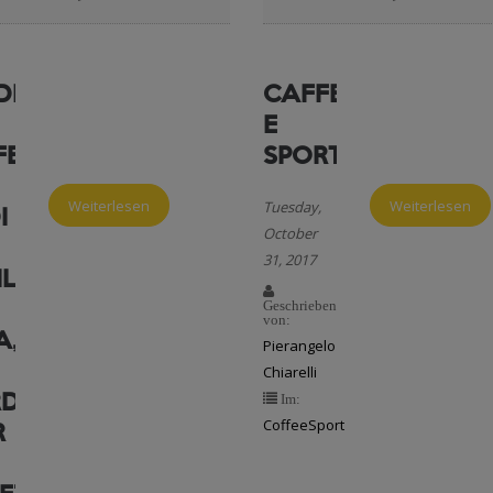
DI
CAFFEINA
E
E':
SPORT
Weiterlesen
Weiterlesen
Tuesday,
I
October
31, 2017
ILIZZARLI
Geschrieben
von:
A,
Pierangelo
Chiarelli
RDINO
Im:
R
CoffeeSport