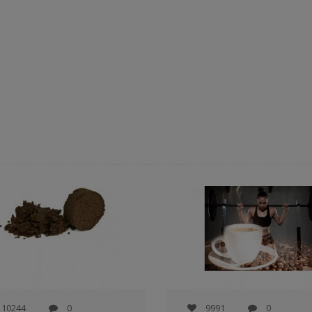
Weiterlesen
10244
0
9991
0