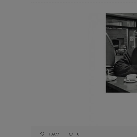
10977
0