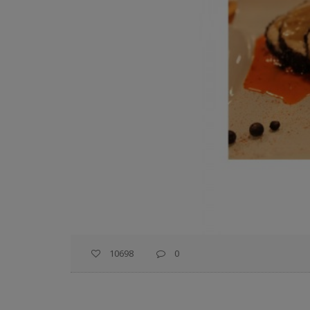
10698
0