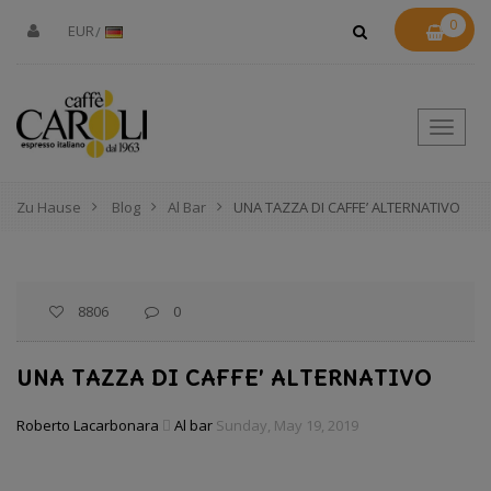
0
EUR
Toggle
Naviga
Zu Hause
Blog
Al Bar
UNA TAZZA DI CAFFE’ ALTERNATIVO
8806
0
UNA TAZZA DI CAFFE’ ALTERNATIVO
Roberto Lacarbonara
Al bar
Sunday, May 19, 2019