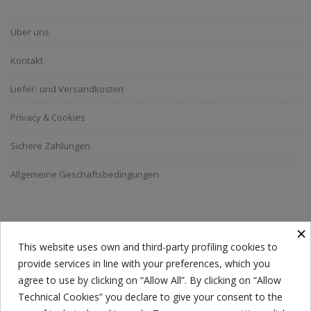
Über uns
Kontakt
Liefer- und Versandkosten
Privacy & Cookies
Sichere Zahlungen
Allgemeine Geschäftsbedingungen
NEWSLETTER ABONNIEREN
×
This website uses own and third-party profiling cookies to
provide services in line with your preferences, which you
Jeder hat eine Wahl. Ich nehme meine Wahl, blitzsauber.
agree to use by clicking on “Allow All”. By clicking on “Allow
Technical Cookies” you declare to give your consent to the