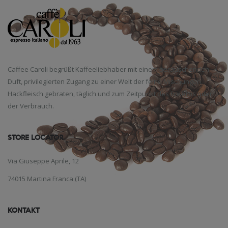
Caffee Caroli begrüßt Kaffeeliebhaber mit einem berauschenden
Duft, privilegierten Zugang zu einer Welt der feine Mischungen,
Hackfleisch gebraten, täglich und zum Zeitpunkt des Erwerbs oder
der Verbrauch.
STORE LOCATOR
Via Giuseppe Aprile, 12
74015 Martina Franca (TA)
KONTAKT