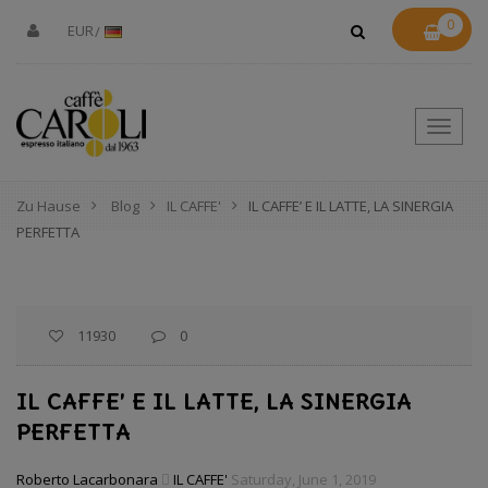
0
EUR
Toggle
Naviga
Zu Hause
Blog
IL CAFFE'
IL CAFFE’ E IL LATTE, LA SINERGIA
PERFETTA
11930
0
IL CAFFE’ E IL LATTE, LA SINERGIA
PERFETTA
Roberto Lacarbonara
IL CAFFE'
Saturday, June 1, 2019