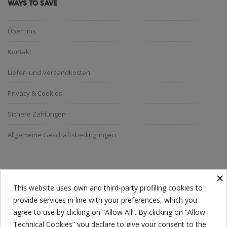
WAYS TO SAVE
Über uns
Kontakt
Liefer- und Versandkosten
Privacy & Cookies
Sichere Zahlungen
Allgemeine Geschäftsbedingungen
NEWSLETTER ABONNIEREN
×
This website uses own and third-party profiling cookies to
provide services in line with your preferences, which you
Jeder hat eine Wahl. Ich nehme meine Wahl, blitzsauber.
agree to use by clicking on “Allow All”. By clicking on “Allow
Technical Cookies” you declare to give your consent to the