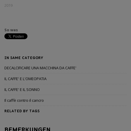
2019
So was
IN SAME CATEGORY
DECALCIFICARE UNA MACCHINA DA CAFFE'
IL CAFFE' E L'OMEOPATIA
IL CAFFE' E IL SONNO
Il caffè contro il cancro
RELATED BY TAGS
BEMERKUNGEN