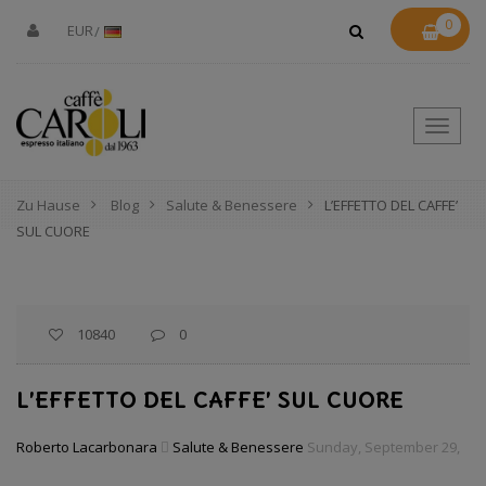
0
EUR
Toggle
Naviga
Zu Hause
Blog
Salute & Benessere
L’EFFETTO DEL CAFFE’
SUL CUORE
10840
0
L’EFFETTO DEL CAFFE’ SUL CUORE
Roberto Lacarbonara
Salute & Benessere
Sunday, September 29,