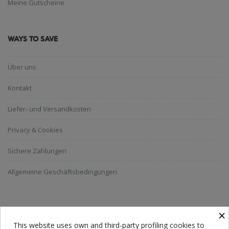
Meine Gutscheine
WAYS TO SAVE
Über uns
Kontakt
Liefer- und Versandkosten
Privacy & Cookies
Sichere Zahlungen
Allgemeine Geschäftsbedingungen
NEWSLETTER ABONNIEREN
×
This website uses own and third-party profiling cookies to