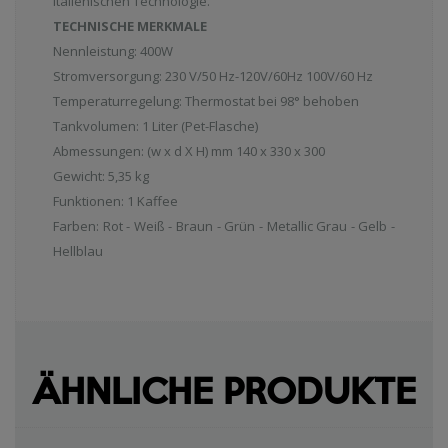
italienischen Technologie.
TECHNISCHE MERKMALE
Nennleistung: 400W
Stromversorgung: 230 V/50 Hz-120V/60Hz 100V/60 Hz
Temperaturregelung: Thermostat bei 98° behoben
Tankvolumen: 1 Liter (Pet-Flasche)
Abmessungen: (w x d X H) mm 140 x 330 x 300
Gewicht: 5,35 kg
Funktionen: 1 Kaffee
Farben: Rot - Weiß - Braun - Grün - Metallic Grau - Gelb -
Hellblau
ÄHNLICHE PRODUKTE