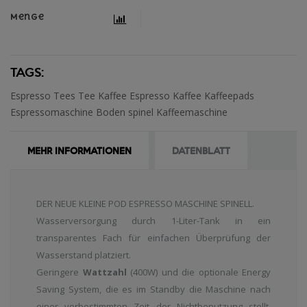
Menge
TAGS:
Espresso
Tees
Tee
Kaffee Espresso
Kaffee
Kaffeepads
Espressomaschine
Boden
spinel
Kaffeemaschine
MEHR INFORMATIONEN
DATENBLATT
DER NEUE KLEINE POD ESPRESSO MASCHINE SPINELL.
Wasserversorgung durch 1-Liter-Tank in ein
transparentes Fach für einfachen Überprüfung der
Wasserstand platziert.
Geringere
Wattzahl
(400W) und die optionale Energy
Saving System, die es im Standby die Maschine nach
einer vorbestimmten Zeit der Nichtbenutzung stellt,