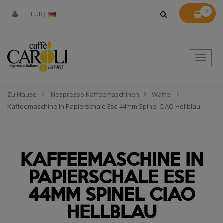
0
EUR
Toggle
Naviga
Zu Hause
Nespresso Kaffeemaschinen
Waffel
Kaffeemaschine In Papierschale Ese 44mm Spinel CIAO Hellblau
KAFFEEMASCHINE IN
PAPIERSCHALE ESE
44MM SPINEL CIAO
HELLBLAU