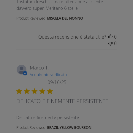
Tostatura freschissima e attenzione al cliente
davvero super. Meritano 6 stelle
Product Reviewed:
MISCELA DEL NONNO
Questa recensione è stata utile?
0
0
Marco T.
Acquirente verificato
09/16/25
DELICATO E FINEMENTE PERSISTENTE
read more about review content
Delicato e finemente persistente
Product Reviewed:
BRAZIL YELLOW BOURBON