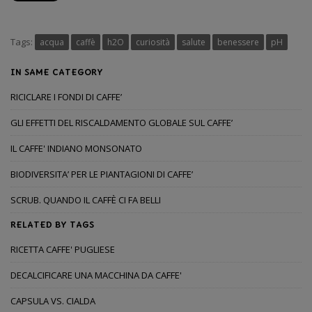
Tags:
acqua
caffè
h2O
curiosità
salute
benessere
pH
IN SAME CATEGORY
RICICLARE I FONDI DI CAFFE’
GLI EFFETTI DEL RISCALDAMENTO GLOBALE SUL CAFFE’
IL CAFFE' INDIANO MONSONATO
BIODIVERSITA’ PER LE PIANTAGIONI DI CAFFE’
SCRUB. QUANDO IL CAFFÈ CI FA BELLI
RELATED BY TAGS
RICETTA CAFFE' PUGLIESE
DECALCIFICARE UNA MACCHINA DA CAFFE'
CAPSULA VS. CIALDA