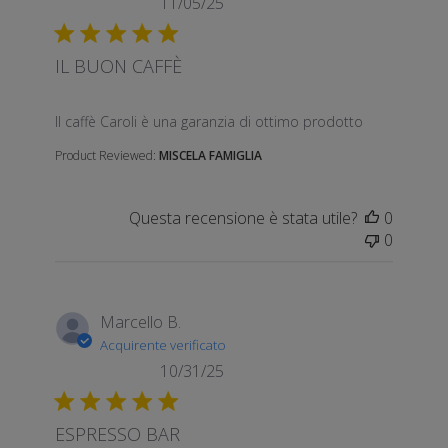
11/05/25
IL BUON CAFFÈ
read more about review content Il caffè Caroli è una
Il caffè Caroli è una garanzia di ottimo prodotto
Product Reviewed:
MISCELA FAMIGLIA
Questa recensione è stata utile?
0
0
Marcello B.
Acquirente verificato
10/31/25
ESPRESSO BAR