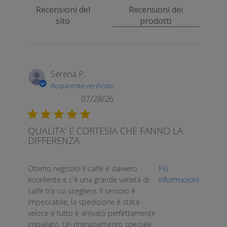
Recensioni del
Recensioni dei
sito
prodotti
Serena P.
Acquirente verificato
07/28/26
QUALITA' E CORTESIA CHE FANNO LA
DIFFERENZA
read more about review content Ottimo negozio! Il c
Ottimo negozio! Il caffè è davvero
Più
eccellente e c'è una grande varietà di
informazioni
caffè tra cui scegliere. Il servizio è
impeccabile, la spedizione è stata
veloce e tutto è arrivato perfettamente
imballato. Un ringraziamento speciale