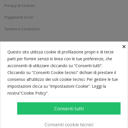
Privacy & Cookies
Pagamenti Sicuri
Termini e Condizioni
×
ISCRIVITI ALLA NEWSLETTER
Questo sito utilizza cookie di profilazione propri e di terze
parti per fornire servizi in linea con le tue preferenze, che
acconsenti di utilizzare cliccando su “Consenti tutti”.
Ricevi le ultime notizie e le offerte speciali.
Cliccando su "Consenti Cookie tecnici" dichiari di prestare il
consenso all'utilizzo dei soli cookie tecnici. Per gestire le tue
impostazioni clicca su “Impostazioni Cookie”. Leggi la
nostra"Cookie Policy".
Consenti tutti
Consenti cookie tecnici