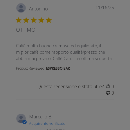
11/16/25
Antonino
OTTIMO
read more about review content Caffè molto buono 
Caffè molto buono cremoso ed equilibrato, il
miglior caffè come rapporto qualità/prezzo che
abbia mai provato. Caffè Caroli un ottima scoperta
Product Reviewed:
ESPRESSO BAR
Questa recensione è stata utile?
0
0
Marcello B.
Acquirente verificato