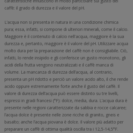
caratteristiche influiscono in modo particolare sul gusto del
caffè: il grado di durezza e il valore del pH.
L’acqua non si presenta in natura in una condizione chimica
pura; essa, infatti, si compone di ulteriori minerali, come il calcio.
Maggiore è il contenuto di calcio nell'acqua, maggiore è la sua
durezza e, pertanto, maggiore è il valore del pH. Utilizzare acqua
molto dura per la preparazione del caffè non è consigliabile. Ciò,
infatti, lo rende insipido e gli conferisce un gusto monotono, gli
acidi della frutta vengono neutralizzati e il caffè manca di
volume. La mancanza di durezza dell’acqua, al contrario,
presenta un pH ridotto e perciò un valore acido alto, il che rende
acido oppure estremamente forte anche il gusto del caffè. Il
valore di durezza dell’acqua può essere distinto su tre livelli,
espressi in gradi francesi (°F): dolce, media, dura. L’acqua dura è
presente nelle regioni caratterizzate da sabbia e rocce calcaree;
l’acqua dolce è presente nelle zone ricche di granito, gneis e
basalto; anche l’acqua piovana è dolce. Il valore più adatto per
preparare un caffè di ottima qualità oscilla tra i 12,5-14,5°F.