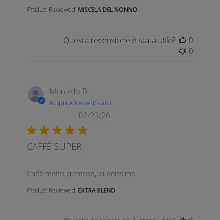
Product Reviewed:
MISCELA DEL NONNO
Questa recensione è stata utile?
0
0
Marcello B.
Acquirente verificato
02/23/26
CAFFÈ SUPER
read more about review content
Caffè molto cremoso, buonissimo
Product Reviewed:
EXTRA BLEND