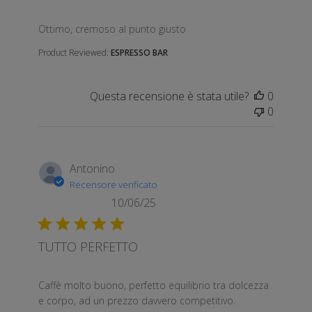
read more about review content
Ottimo, cremoso al punto giusto
Product Reviewed:
ESPRESSO BAR
Questa recensione è stata utile?
0
0
Antonino
Recensore verificato
10/06/25
TUTTO PERFETTO
read more about review content Caffè molto buono, p
Caffè molto buono, perfetto equilibrio tra dolcezza
e corpo, ad un prezzo davvero competitivo.