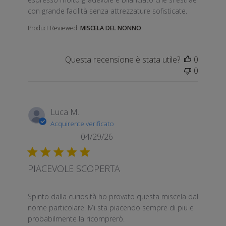
con grande facilità senza attrezzature sofisticate.
Product Reviewed:
MISCELA DEL NONNO
Questa recensione è stata utile?
0
0
Luca M.
Acquirente verificato
04/29/26
PIACEVOLE SCOPERTA
read more about review content Spinto dalla curiosi
Spinto dalla curiosità ho provato questa miscela dal
nome particolare. Mi sta piacendo sempre di piu e
probabilmente la ricomprerò.