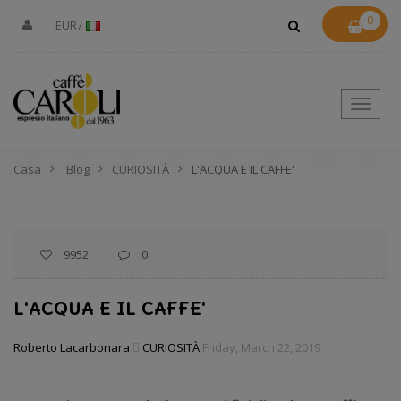
0
EUR
Toggle
naviga
Casa
Blog
CURIOSITÀ
L'ACQUA E IL CAFFE'
9952
0
L'ACQUA E IL CAFFE'
Roberto Lacarbonara
CURIOSITÀ
Friday, March 22, 2019