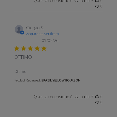
Questa recensione è stata utile?
0
0
Giorgio S.
Acquirente verificato
01/02/26
OTTIMO
read more about review content
Ottimo
Product Reviewed:
BRAZIL YELLOW BOURBON
Questa recensione è stata utile?
0
0