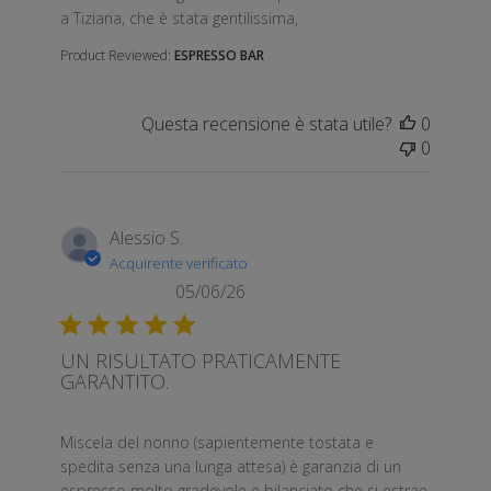
a Tiziana, che è stata gentilissima,
Product Reviewed:
ESPRESSO BAR
Questa recensione è stata utile?
0
0
Alessio S.
Acquirente verificato
05/06/26
UN RISULTATO PRATICAMENTE
GARANTITO.
read more about review content Miscela del nonno 
Miscela del nonno (sapientemente tostata e
spedita senza una lunga attesa) è garanzia di un
espresso molto gradevole e bilanciato che si estrae