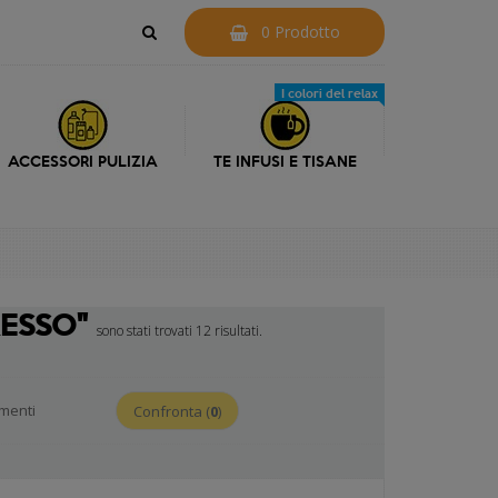
0 Prodotto
I colori del relax
ACCESSORI PULIZIA
TE INFUSI E TISANE
RESSO"
sono stati trovati 12 risultati.
ementi
Confronta (
0
)