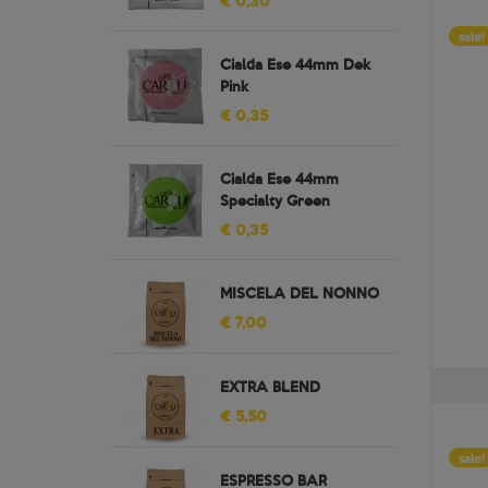
€ 0,30
sale!
Cialda Ese 44mm Dek
Pink
€ 0,35
Cialda Ese 44mm
Specialty Green
€ 0,35
MISCELA DEL NONNO
€ 7,00
EXTRA BLEND
€ 5,50
sale!
ESPRESSO BAR