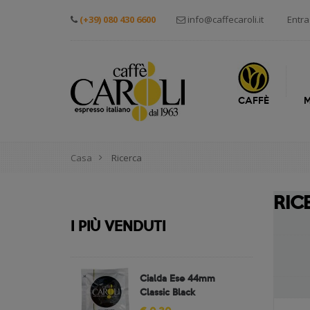
(+39) 080 430 6600
info@caffecaroli.it
Entra
CAFFÈ
M
Casa
Ricerca
RI
I PIÙ VENDUTI
Cialda Ese 44mm
Classic Black