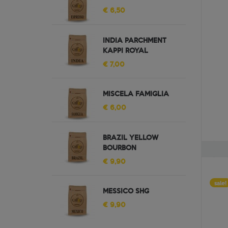
€ 6,50
INDIA PARCHMENT
KAPPI ROYAL
€ 7,00
MISCELA FAMIGLIA
€ 6,00
BRAZIL YELLOW
BOURBON
€ 9,90
sale!
MESSICO SHG
€ 9,90