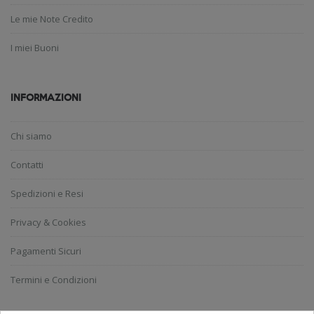
Le mie Note Credito
I miei Buoni
INFORMAZIONI
Chi siamo
Contatti
Spedizioni e Resi
Privacy & Cookies
Pagamenti Sicuri
Termini e Condizioni