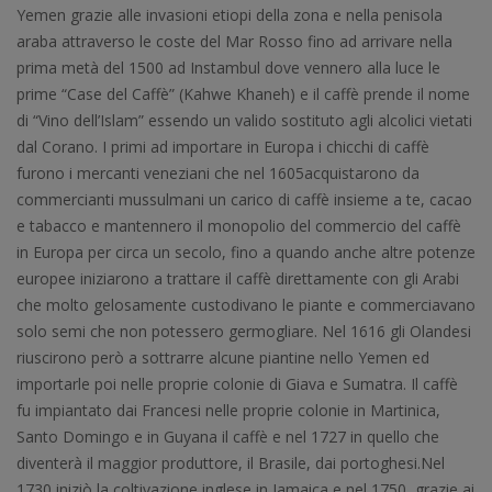
Yemen grazie alle invasioni etiopi della zona e nella penisola
araba attraverso le coste del Mar Rosso fino ad arrivare nella
prima metà del 1500 ad Instambul dove vennero alla luce le
prime “Case del Caffè” (Kahwe Khaneh) e il caffè prende il nome
di “Vino dell’Islam” essendo un valido sostituto agli alcolici vietati
dal Corano. I primi ad importare in Europa i chicchi di caffè
furono i mercanti veneziani che nel 1605acquistarono da
commercianti mussulmani un carico di caffè insieme a te, cacao
e tabacco e mantennero il monopolio del commercio del caffè
in Europa per circa un secolo, fino a quando anche altre potenze
europee iniziarono a trattare il caffè direttamente con gli Arabi
che molto gelosamente custodivano le piante e commerciavano
solo semi che non potessero germogliare. Nel 1616 gli Olandesi
riuscirono però a sottrarre alcune piantine nello Yemen ed
importarle poi nelle proprie colonie di Giava e Sumatra. Il caffè
fu impiantato dai Francesi nelle proprie colonie in Martinica,
Santo Domingo e in Guyana il caffè e nel 1727 in quello che
diventerà il maggior produttore, il Brasile, dai portoghesi.Nel
1730 iniziò la coltivazione inglese in Jamaica e nel 1750, grazie ai