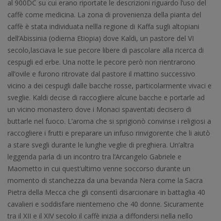
al 900DC su cui erano riportate le descrizioni riguardo l’uso del
caffè come medicina. La zona di provenienza della pianta del
caffè è stata individuata nellla regione di Kaffa sugli altopiani
dell’Abissinia (odierna Etiopia) dove Kaldi, un pastore del VI
secolo,lasciava le sue pecore libere di pascolare alla ricerca di
cespugli ed erbe. Una notte le pecore però non rientrarono
all’ovile e furono ritrovate dal pastore il mattino successivo
vicino a dei cespugli dalle bacche rosse, particolarmente vivaci e
sveglie. Kaldi decise di raccogliere alcune bacche e portarle ad
un vicino monastero dove i Monaci spaventati decisero di
buttarle nel fuoco. L’aroma che si sprigionò convinse i religiosi a
raccogliere i frutti e preparare un infuso rinvigorente che li aiutò
a stare svegli durante le lunghe veglie di preghiera. Un’altra
leggenda parla di un incontro tra l’Arcangelo Gabriele e
Maometto in cui quest’ultimo venne soccorso durante un
momento di stanchezza da una bevanda Nera come la Sacra
Pietra della Mecca che gli consentì disarcionare in battaglia 40
cavalieri e soddisfare nientemeno che 40 donne. Sicuramente
tra il XII e il XIV secolo il caffè inizia a diffondersi nella nello