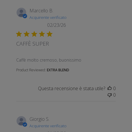
Marcello B.
Acquirente verificato
02/23/26
CAFFÈ SUPER
read more about review content
Caffè molto cremoso, buonissimo
Product Reviewed:
EXTRA BLEND
Questa recensione è stata utile?
0
0
Giorgio S.
Acquirente verificato