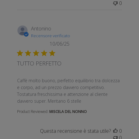
0
Antonino
Recensore verificato
10/06/25
TUTTO PERFETTO
read more about review content Caffè molto buono, p
Caffè molto buono, perfetto equilibrio tra dolcezza
e corpo, ad un prezzo davvero competitivo.
Tostatura freschissima e attenzione al cliente
davvero super. Meritano 6 stelle
Product Reviewed:
MISCELA DEL NONNO
Questa recensione è stata utile?
0
0