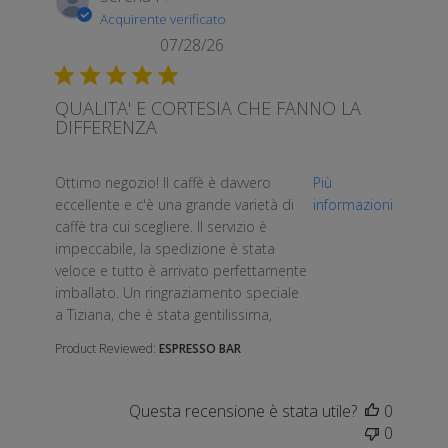
Acquirente verificato
07/28/26
QUALITA' E CORTESIA CHE FANNO LA
DIFFERENZA
read more about review content Ottimo negozio! Il c
Ottimo negozio! Il caffè è davvero
Più
eccellente e c'è una grande varietà di
informazioni
caffè tra cui scegliere. Il servizio è
impeccabile, la spedizione è stata
veloce e tutto è arrivato perfettamente
imballato. Un ringraziamento speciale
a Tiziana, che è stata gentilissima,
Product Reviewed:
ESPRESSO BAR
Questa recensione è stata utile?
0
0