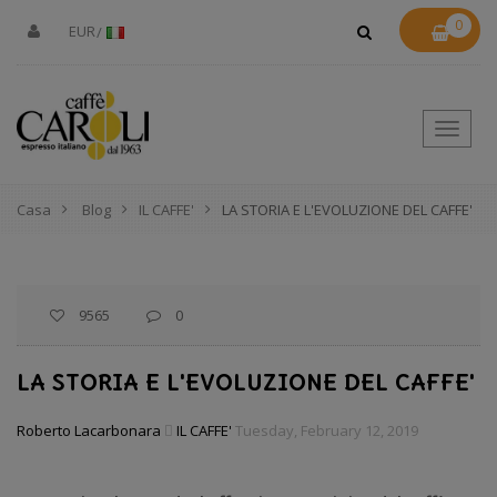
0
EUR
Toggle
naviga
Casa
Blog
IL CAFFE'
LA STORIA E L'EVOLUZIONE DEL CAFFE'
9565
0
LA STORIA E L'EVOLUZIONE DEL CAFFE'
Roberto Lacarbonara
IL CAFFE'
Tuesday, February 12, 2019