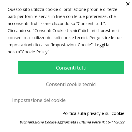
×
ISCRIVITI ALLA NEWSLETTER
Questo sito utilizza cookie di profilazione propri e di terze
parti per fornire servizi in linea con le tue preferenze, che
acconsenti di utilizzare cliccando su “Consenti tutti”.
Ricevi le ultime notizie e le offerte speciali.
Cliccando su "Consenti Cookie tecnici" dichiari di prestare il
consenso all'utilizzo dei soli cookie tecnici. Per gestire le tue
impostazioni clicca su “Impostazioni Cookie”. Leggi la
nostra"Cookie Policy".
Consenti tutti
Consenti cookie tecnici
© Caffè Caroli 2017. All rights reserved. P.Iva 02594290732. Powered by
Impostazione dei cookie
Creawebonline
Politica sulla privacy e sui cookie
Dichiarazione Cookie aggiornata l'ultima volta il:
16/11/2022
Consenso ai cookie