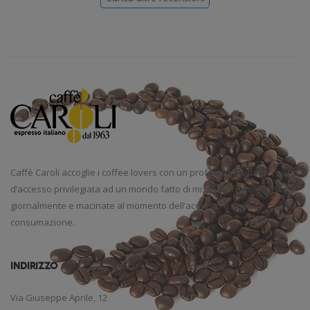
Caffè Caroli accoglie i coffee lovers con un profumo inebriante, porta
d’accesso privilegiata ad un mondo fatto di miscele pregiate, tostate
giornalmente e macinate al momento dell’acquisto o della
consumazione.
INDIRIZZO
Via Giuseppe Aprile, 12