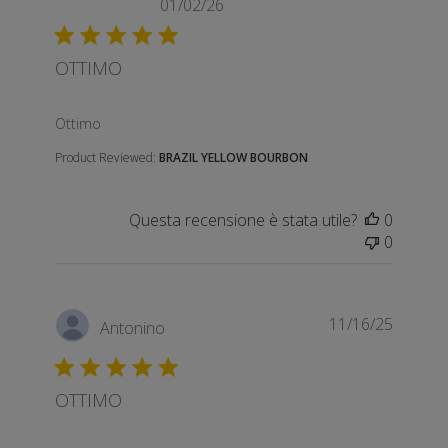
01/02/26
OTTIMO
read more about review content
Ottimo
Product Reviewed:
BRAZIL YELLOW BOURBON
Questa recensione è stata utile?
0
0
11/16/25
Antonino
OTTIMO