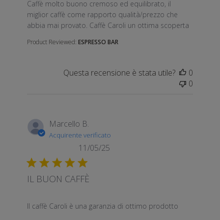
read more about review content Caffè molto buono 
Caffè molto buono cremoso ed equilibrato, il
miglior caffè come rapporto qualità/prezzo che
abbia mai provato. Caffè Caroli un ottima scoperta
Product Reviewed:
ESPRESSO BAR
Questa recensione è stata utile?
0
0
Marcello B.
Acquirente verificato
11/05/25
IL BUON CAFFÈ
read more about review content Il caffè Caroli è una
Il caffè Caroli è una garanzia di ottimo prodotto