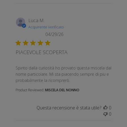
Luca M.
Acquirente verificato
04/29/26
PIACEVOLE SCOPERTA
read more about review content Spinto dalla curiosi
Spinto dalla curiosità ho provato questa miscela dal
nome particolare. Mi sta piacendo sempre di piu e
probabilmente la ricomprerò.
Product Reviewed:
MISCELA DEL NONNO
Questa recensione è stata utile?
0
0