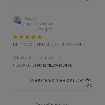
Marco T.
Acquirente verificato
09/16/25
DELICATO E FINEMENTE PERSISTENTE
read more about review content
Delicato e finemente persistente
Product Reviewed:
BRAZIL YELLOW BOURBON
Questa recensione è stata utile?
0
0
Carica altre recensioni