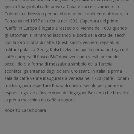
gesuiti Spagnoli, il caffè arrivò a Cuba e successivamente in
Colombia e Messico per poi ritornare nel continente africano, in
Tanzania nel 1877 e in Kenia nel 1892. L’apertura del primo
“Caffè” in Europa è legato all’assedio di Vienna del 1683 quando
gli Ottomani si ritirarono lasciando ai bordi della città dei sacchi
con la loro scorta di caffè. Questi sacchi vennero regalati al
militare polacco Georg Kolschitzky che aprì la prima bottega del
caffè europea “il fiasco Blu” dove venivano serviti anche dei
piccoli dolci a forma di mezzaluna simbolo della Turchia
sconfitta, gli antenati degli odierni Croissant. In Italia la prima
sala da caffè venne inaugurata a Venezia nel 1720 (caffè Florian)
ma bisognerà aspettare l’inizio di questo secolo per parlare di
espresso grazie all’invenzione dell’ingegner Bezzera che brevettò
la prima macchina da caffè a vapore.
Roberto Lacarbonara