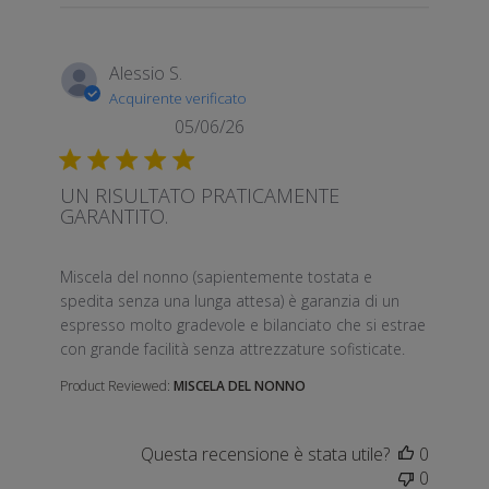
Alessio S.
Acquirente verificato
05/06/26
UN RISULTATO PRATICAMENTE
GARANTITO.
read more about review content Miscela del nonno 
Miscela del nonno (sapientemente tostata e
spedita senza una lunga attesa) è garanzia di un
espresso molto gradevole e bilanciato che si estrae
con grande facilità senza attrezzature sofisticate.
Product Reviewed:
MISCELA DEL NONNO
Questa recensione è stata utile?
0
0