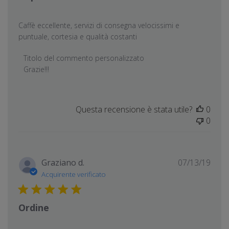
Caffè eccellente, servizi di consegna velocissimi e
puntuale, cortesia e qualità costanti
Commenti del proprietario del negozio sulla recensione
Titolo del commento personalizzato
Grazie!!!
Questa recensione è stata utile?
0
0
Data
Graziano d.
07/13/19
di
Acquirente verificato
pubb
Ordine