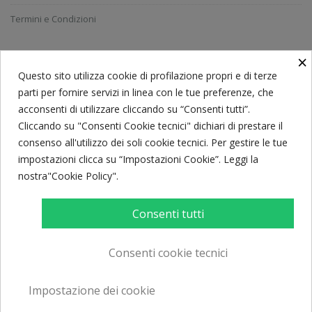
Termini e Condizioni
×
ISCRIVITI ALLA NEWSLETTER
Questo sito utilizza cookie di profilazione propri e di terze
parti per fornire servizi in linea con le tue preferenze, che
acconsenti di utilizzare cliccando su “Consenti tutti”.
Ricevi le ultime notizie e le offerte speciali.
Cliccando su "Consenti Cookie tecnici" dichiari di prestare il
consenso all'utilizzo dei soli cookie tecnici. Per gestire le tue
impostazioni clicca su “Impostazioni Cookie”. Leggi la
nostra"Cookie Policy".
Consenti tutti
Consenti cookie tecnici
© Caffè Caroli 2017. All rights reserved. P.Iva 02594290732. Powered by
Impostazione dei cookie
Creawebonline