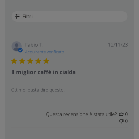
Filtri
Data
Fabio T.
12/11/23
di
Acquirente verificato
pubb
Il miglior caffè in cialda
Ottimo, basta dire questo.
Questa recensione è stata utile?
0
0