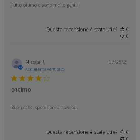
Tutto ottimo e sono molto gentili
Questa recensione è stata utile?
0
0
Data
Nicola R.
07/28/21
di
Acquirente verificato
pubb
ottimo
Buon caffè, spedizioni ultraveloci.
Questa recensione è stata utile?
0
0