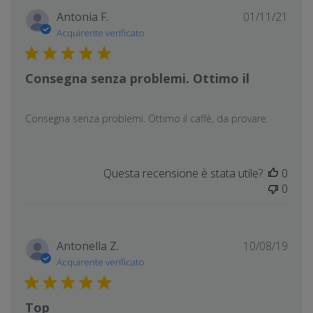
Data
Antonia F.
01/11/21
di
Acquirente verificato
pubb
Consegna senza problemi. Ottimo il
Consegna senza problemi. Ottimo il caffè, da provare
Questa recensione è stata utile?
0
0
Data
Antonella Z.
10/08/19
di
Acquirente verificato
pubb
Top