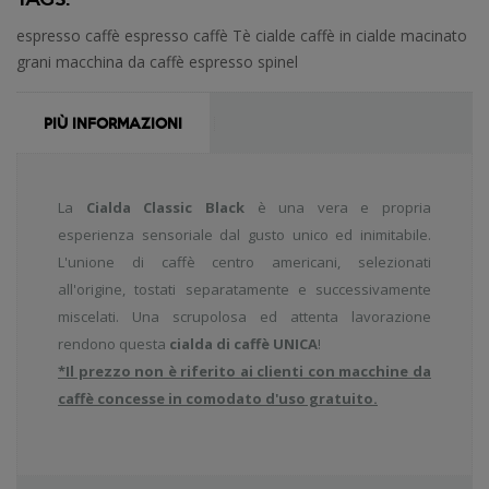
espresso
caffè espresso
caffè
Tè
cialde
caffè in cialde
macinato
grani
macchina da caffè espresso
spinel
PIÙ INFORMAZIONI
La
Cialda Classic Black
è una vera e propria
esperienza sensoriale dal gusto unico ed inimitabile.
L'unione di caffè centro americani, selezionati
all'origine, tostati separatamente e successivamente
miscelati. Una scrupolosa ed attenta lavorazione
rendono questa
cialda di caffè UNICA
!
*Il prezzo non è riferito ai clienti con macchine da
caffè concesse in comodato d'uso gratuito.