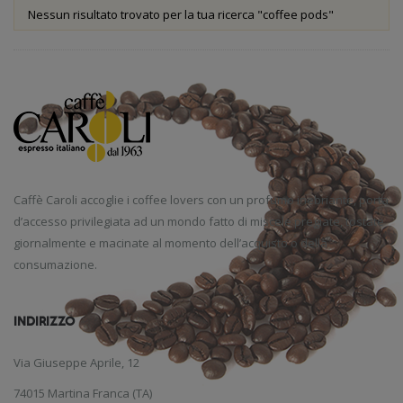
Nessun risultato trovato per la tua ricerca "coffee pods"
Caffè Caroli accoglie i coffee lovers con un profumo inebriante, porta
d’accesso privilegiata ad un mondo fatto di miscele pregiate, tostate
giornalmente e macinate al momento dell’acquisto o della
consumazione.
INDIRIZZO
Via Giuseppe Aprile, 12
74015 Martina Franca (TA)