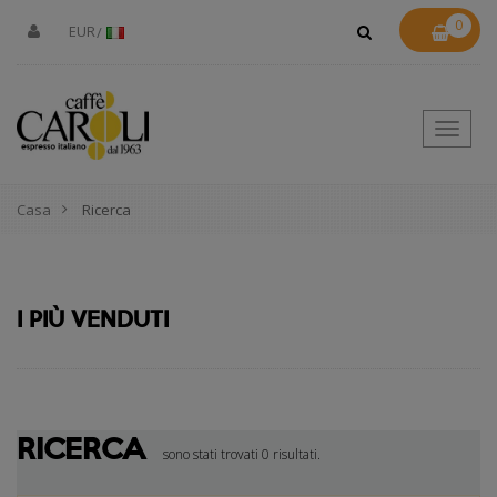
0
EUR
Toggle
naviga
Casa
Ricerca
I PIÙ VENDUTI
RICERCA
sono stati trovati 0 risultati.