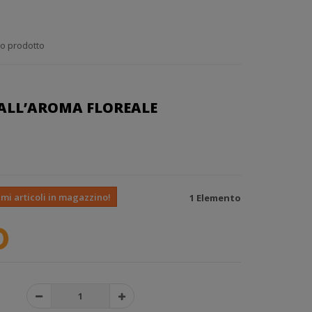
o prodotto
O DALL’AROMA FLOREALE
imi articoli in magazzino!
1
Elemento
0