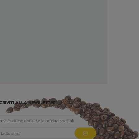
SCRIVITI ALLA NEWSLETTER
cevi le ultime notizie e le offerte speciali.