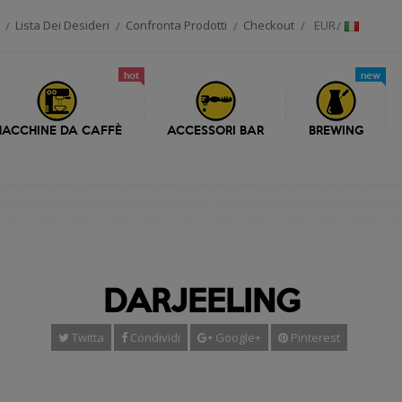
Lista Dei Desideri
Confronta Prodotti
Checkout
EUR
hot
new
ACCHINE DA CAFFÈ
ACCESSORI BAR
BREWING
DARJEELING
Twitta
Condividi
Google+
Pinterest