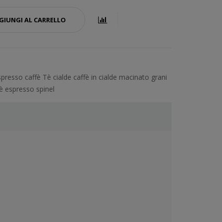
GIUNGI AL CARRELLO
espresso
caffè
Tè
cialde
caffè in cialde
macinato
grani
fè espresso
spinel