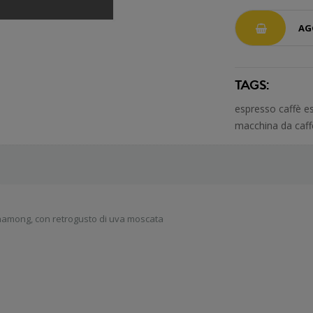
AG
TAGS:
espresso
caffè 
macchina da caf
 Chamong, con retrogusto di uva moscata