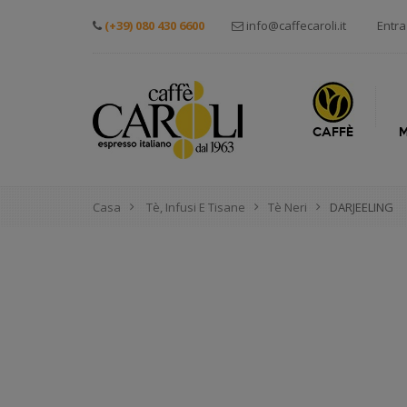
(+39) 080 430 6600
info@caffecaroli.it
Entra
CAFFÈ
M
Casa
Tè, Infusi E Tisane
Tè Neri
DARJEELING