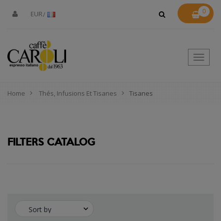
0
EUR
Toggle
naviga
Home
Thés, Infusions Et Tisanes
Tisanes
FILTERS CATALOG