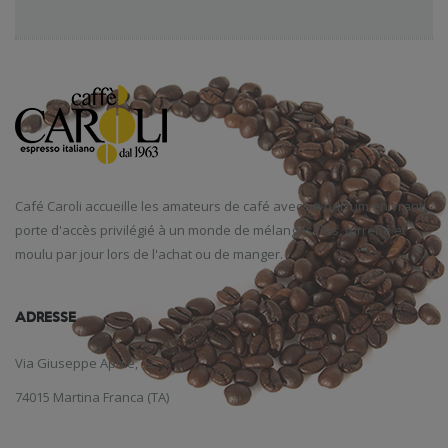
Café
Caroli
accueille
les amateurs de café
avec un parfum
enivrant
,
porte d'accès
privilégié
à un monde
de mélanges
fins
,
torréfié et
moulu
par jour
lors de l'achat
ou de manger
.
ADRESSE
Via Giuseppe Aprile, 12
74015 Martina Franca (TA)