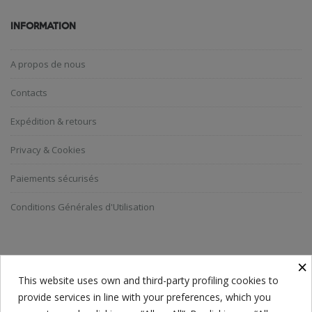
INFORMATION
A propos de nous
Contacts
Expédition & retours
Privacy & Cookies
Paiements sécurisés
Conditions Générales d'Utilisation
ABONNEZ-VOUS A LA NEWSLETTER
×
This website uses own and third-party profiling cookies to
provide services in line with your preferences, which you
Everyone has a choice. I pick my choice, squeaky clean.