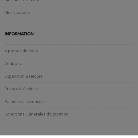
Mes coupons
INFORMATION
A propos de nous
Contacts
Expédition & retours
Privacy & Cookies
Paiements sécurisés
Conditions Générales d'Utilisation
ABONNEZ-VOUS A LA NEWSLETTER