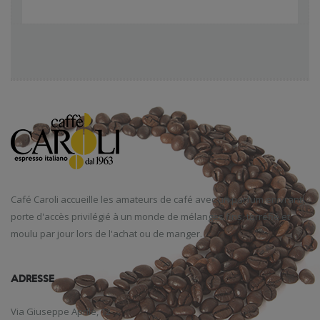
Café
Caroli
accueille
les amateurs de café
avec un parfum
enivrant
,
porte d'accès
privilégié
à un monde
de mélanges
fins
,
torréfié et
moulu
par jour
lors de l'achat
ou de manger
.
ADRESSE
Via Giuseppe Aprile, 12