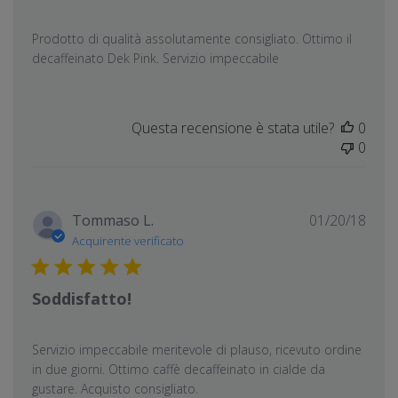
Prodotto di qualità assolutamente consigliato. Ottimo il
decaffeinato Dek Pink. Servizio impeccabile
Questa recensione è stata utile?
0
0
Data
Tommaso L.
01/20/18
di
Acquirente verificato
pubb
Soddisfatto!
Servizio impeccabile meritevole di plauso, ricevuto ordine
in due giorni. Ottimo caffè decaffeinato in cialde da
gustare. Acquisto consigliato.