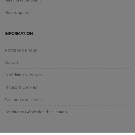
Mes coupons
INFORMATION
A propos de nous
Contacts
Expédition & retours
Privacy & Cookies
Paiements sécurisés
Conditions Générales d'Utilisation
ABONNEZ-VOUS A LA NEWSLETTER