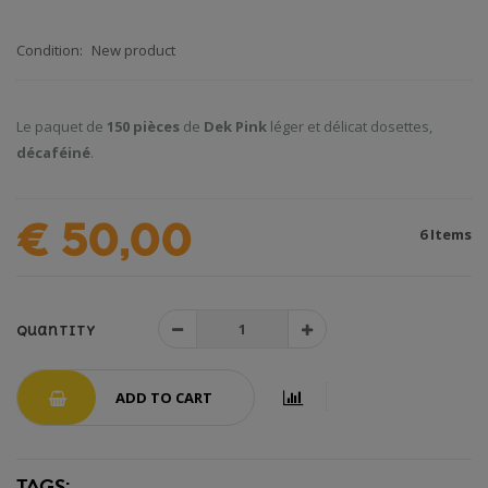
Condition:
New product
Le paquet de
150 pièces
de
Dek Pink
léger et délicat dosettes,
décaféiné
.
€ 50,00
6
Items
Quantity
ADD TO CART
TAGS: