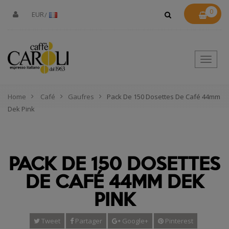
0
EUR
Toggle
naviga
Home
Café
Gaufres
Pack De 150 Dosettes De Café 44mm
Dek Pink
PACK DE 150 DOSETTES
DE CAFÉ 44MM DEK
PINK
Tweet
Partager
Google+
Pinterest