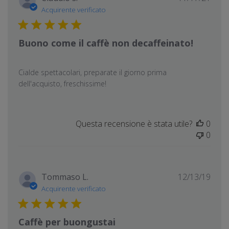
di
Acquirente verificato
pubb
Buono come il caffè non decaffeinato!
Cialde spettacolari, preparate il giorno prima
dell'acquisto, freschissime!
Questa recensione è stata utile?
0
0
Data
Tommaso L.
12/13/19
di
Acquirente verificato
pubb
Caffè per buongustai