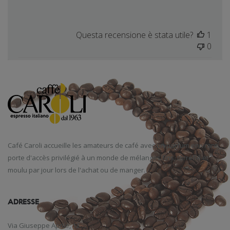
Questa recensione è stata utile?
1
0
Café
Caroli
accueille
les amateurs de café
avec un parfum
enivrant
,
porte d'accès
privilégié
à un monde
de mélanges
fins
,
torréfié et
moulu
par jour
lors de l'achat
ou de manger
.
ADRESSE
Via Giuseppe Aprile, 12