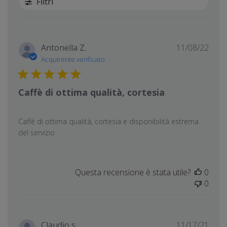
Filtri
Data
Antonella Z.
11/08/22
di
Acquirente verificato
pubb
Caffè di ottima qualità, cortesia
Caffè di ottima qualità, cortesia e disponibilità estrema
del servizio
Questa recensione è stata utile?
0
0
Data
Claudio s.
11/17/21