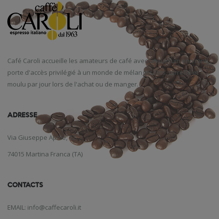
Café
Caroli
accueille
les amateurs de café
avec un parfum
enivrant
,
porte d'accès
privilégié
à un monde
de mélanges
fins
,
torréfié et
moulu
par jour
lors de l'achat
ou de manger
.
ADRESSE
Via Giuseppe Aprile, 12
74015 Martina Franca (TA)
CONTACTS
EMAIL: info@caffecaroli.it