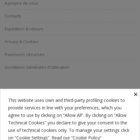
A propos de nous
Contacts
Expédition & retours
Privacy & Cookies
Paiements sécurisés
Conditions Générales d'Utilisation
ABONNEZ-VOUS A LA NEWSLETTER
×
This website uses own and third-party profiling cookies to
provide services in line with your preferences, which you
Everyone has a choice. I pick my choice, squeaky clean.
agree to use by clicking on “Allow All”. By clicking on “Allow
Technical Cookies” you declare to give your consent to the
use of technical cookies only. To manage your settings click
on “Cookie Settings”. Read our “Cookie Policy”