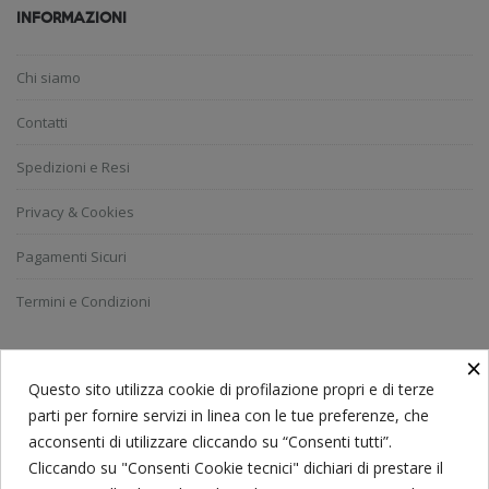
INFORMAZIONI
Chi siamo
Contatti
Spedizioni e Resi
Privacy & Cookies
Pagamenti Sicuri
Termini e Condizioni
×
ISCRIVITI ALLA NEWSLETTER
Questo sito utilizza cookie di profilazione propri e di terze
parti per fornire servizi in linea con le tue preferenze, che
acconsenti di utilizzare cliccando su “Consenti tutti”.
Ricevi le ultime notizie e le offerte speciali.
Cliccando su "Consenti Cookie tecnici" dichiari di prestare il