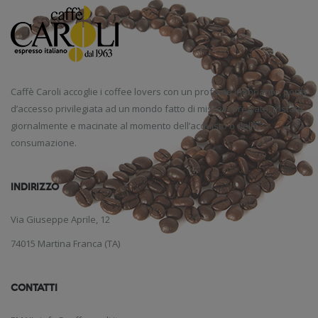
Caffè Caroli accoglie i coffee lovers con un profumo inebriante, porta
d’accesso privilegiata ad un mondo fatto di miscele pregiate, tostate
giornalmente e macinate al momento dell’acquisto o della
consumazione.
INDIRIZZO
Via Giuseppe Aprile, 12
74015 Martina Franca (TA)
CONTATTI