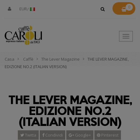
0
EUR
Toggle
naviga
Casa
Caffè
The Lever Magazine
THE LEVER MAGAZINE,
EDIZIONE NO.2 (ITALIAN VERSION)
THE LEVER MAGAZINE,
EDIZIONE NO.2
(ITALIAN VERSION)
Twitta
Condividi
Google+
Pinterest