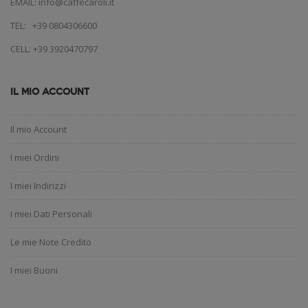
EMAIL: info@caffecaroli.it
TEL: +39 0804306600
CELL: +39 3920470797
IL MIO ACCOUNT
Il mio Account
I miei Ordini
I miei Indirizzi
I miei Dati Personali
Le mie Note Credito
I miei Buoni