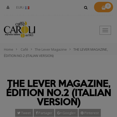
0
EUR
Toggle
naviga
Home
Café
The Lever Magazine
THE LEVER MAGAZINE,
ÉDITION NO.2 (ITALIAN VERSION)
THE LEVER MAGAZINE,
ÉDITION NO.2 (ITALIAN
VERSION)
Tweet
Partager
Google+
Pinterest