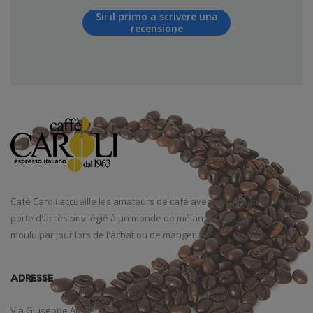
Sii il primo a scrivere una
recensione
Café
Caroli
accueille
les amateurs de café
avec un parfum
enivrant
,
porte d'accès
privilégié
à un monde
de mélanges
fins
,
torréfié et
moulu
par jour
lors de l'achat
ou de manger
.
ADRESSE
Via Giuseppe Aprile, 12