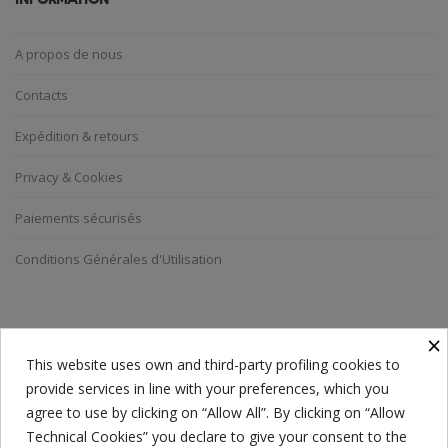
A propos de nous
Contacts
Expédition & retours
Privacy & Cookies
Paiements sécurisés
Conditions Générales d'Utilisation
ABONNEZ-VOUS A LA NEWSLETTER
×
This website uses own and third-party profiling cookies to
provide services in line with your preferences, which you
Everyone has a choice. I pick my choice, squeaky clean.
agree to use by clicking on “Allow All”. By clicking on “Allow
Technical Cookies” you declare to give your consent to the