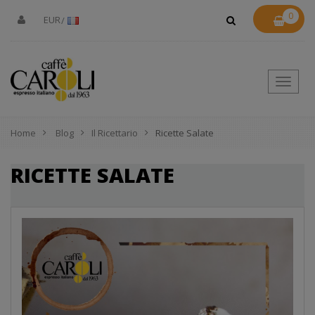
0
EUR
Toggle
naviga
Home
Blog
Il Ricettario
Ricette Salate
RICETTE SALATE