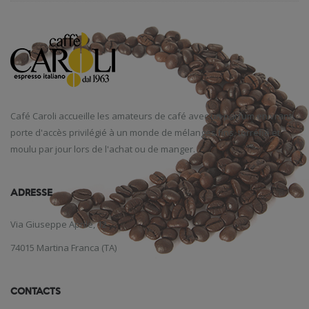
Café
Caroli
accueille
les amateurs de café
avec un parfum
enivrant
,
porte d'accès
privilégié
à un monde
de mélanges
fins
,
torréfié et
moulu
par jour
lors de l'achat
ou de manger
.
ADRESSE
Via Giuseppe Aprile, 12
74015 Martina Franca (TA)
CONTACTS