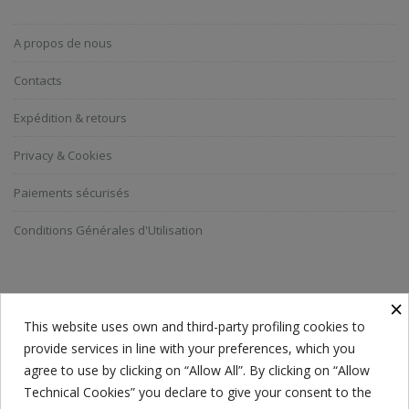
A propos de nous
Contacts
Expédition & retours
Privacy & Cookies
Paiements sécurisés
Conditions Générales d'Utilisation
ABONNEZ-VOUS A LA NEWSLETTER
×
This website uses own and third-party profiling cookies to
provide services in line with your preferences, which you
Everyone has a choice. I pick my choice, squeaky clean.
agree to use by clicking on “Allow All”. By clicking on “Allow
Technical Cookies” you declare to give your consent to the