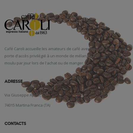
Café
Caroli
accueille
les amateurs de café
avec un parfum
enivrant
,
porte d'accès
privilégié
à un monde
de mélanges
fins
,
torréfié et
moulu
par jour
lors de l'achat
ou de manger
.
ADRESSE
Via Giuseppe Aprile, 12
74015 Martina Franca (TA)
CONTACTS