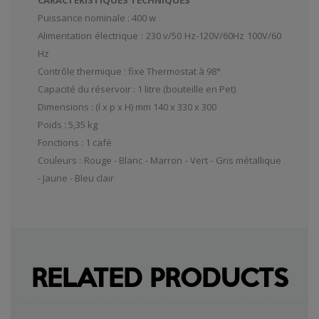
Puissance nominale : 400 w
Alimentation électrique : 230 v/50 Hz-120V/60Hz 100V/60
Hz
Contrôle thermique : fixe Thermostat à 98°
Capacité du réservoir : 1 litre (bouteille en Pet)
Dimensions : (l x p x H) mm 140 x 330 x 300
Poids : 5,35 kg
Fonctions : 1 café
Couleurs : Rouge - Blanc - Marron - Vert - Gris métallique
- Jaune - Bleu clair
RELATED PRODUCTS