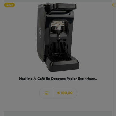
sale!
s
Machine À Café En Dosettes Papier Ese 44mm...
€ 189,00