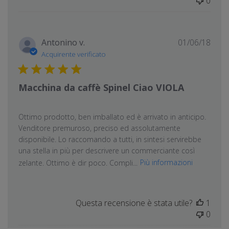
0
Data
Antonino v.
01/06/18
di
Acquirente verificato
pubb
Macchina da caffè Spinel Ciao VIOLA
Ottimo prodotto, ben imballato ed è arrivato in anticipo.
Venditore premuroso, preciso ed assolutamente
disponibile. Lo raccomando a tutti, in sintesi servirebbe
una stella in più per descrivere un commerciante così
zelante. Ottimo è dir poco. Compli...
Più informazioni
Questa recensione è stata utile?
1
0