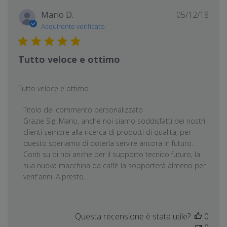
Data
Mario D.
05/12/18
di
Acquirente verificato
pubb
Tutto veloce e ottimo
Tutto veloce e ottimo
Commenti del proprietario del negozio sulla recensione
Titolo del commento personalizzato
Grazie Sig. Mario, anche noi siamo soddisfatti dei nostri 
clienti sempre alla ricerca di prodotti di qualità, per 
questo speriamo di poterla servire ancora in futuro.

Conti su di noi anche per il supporto tecnico futuro, la 
sua nuova macchina da caffè la sopporterà almeno per 
vent'anni. A presto.
Questa recensione è stata utile?
0