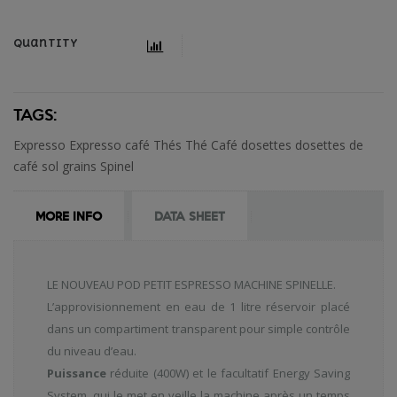
Quantity
TAGS:
Expresso
Expresso café
Thés
Thé
Café
dosettes
dosettes de
café
sol
grains
Spinel
MORE INFO
DATA SHEET
LE NOUVEAU POD PETIT ESPRESSO MACHINE SPINELLE.
L’approvisionnement en eau de 1 litre réservoir placé
dans un compartiment transparent pour simple contrôle
du niveau d’eau.
Puissance
réduite (400W) et le facultatif Energy Saving
System, qui le met en veille la machine après un temps