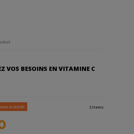
oduct
Z VOS BESOINS EN VITAMINE C
tems in stock!
2
Items
0