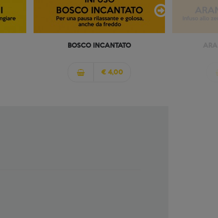
BOSCO INCANTATO
ARA
€ 4,00