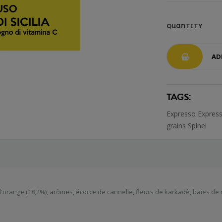
Quantity
AD
TAGS:
Expresso
Expres
grains
Spinel
d'orange (18,2%), arômes, écorce de cannelle, fleurs de karkadè, baies de