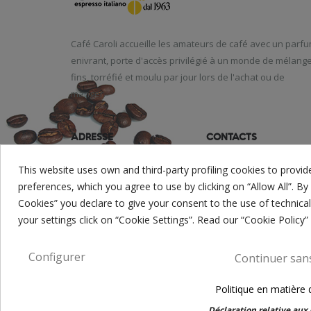
Café
Caroli
accueille
les amateurs de café
avec un parf
enivrant
,
porte d'accès
privilégié
à un monde
de mélang
fins
,
torréfié et moulu
par jour
lors de l'achat
ou de
manger
.
ADRESSE
CONTACTS
Via Giuseppe Aprile, 12
EMAIL: info@caffecaroli.it
This website uses own and third-party profiling cookies to provide
preferences, which you agree to use by clicking on “Allow All”. By 
74015 Martina Franca (TA)
TEL: +39 0804306600
Cookies” you declare to give your consent to the use of technic
your settings click on “Cookie Settings”. Read our “Cookie Policy”
Configurer
Continuer san
© Caffè Caroli 2017. All rights reserved. P.Iva 0259429073
Politique en matière 
Déclaration relative aux 