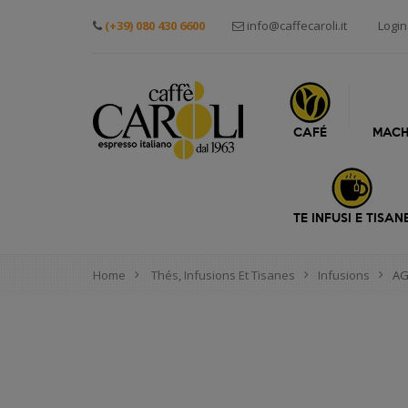
(+39) 080 430 6600
info@caffecaroli.it
Login
CAFÉ
MACH
TE INFUSI E TISAN
Home
Thés, Infusions Et Tisanes
Infusions
AG