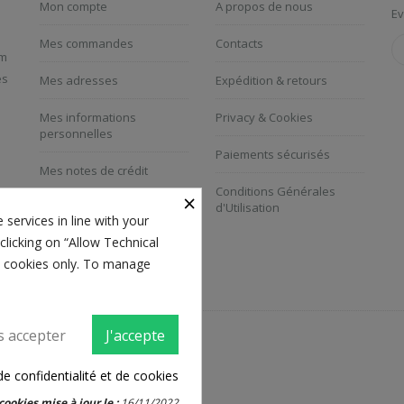
Mon compte
A propos de nous
Ev
Mes commandes
Contacts
um
es
Mes adresses
Expédition & retours
Mes informations
Privacy & Cookies
personnelles
Paiements sécurisés
Mes notes de crédit
Conditions Générales
×
Mes coupons
d'Utilisation
 services in line with your
clicking on “Allow Technical
al cookies only. To manage
s accepter
J'accepte
2. Powered by
Creawebonline
de confidentialité et de cookies
cookies mise à jour le :
16/11/2022