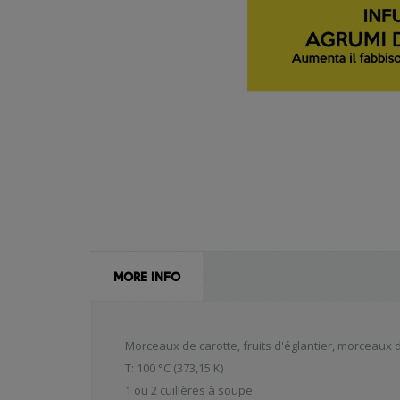
MORE INFO
Morceaux de carotte, fruits d'églantier, morceaux 
T: 100 °C (373,15 K)
1 ou 2 cuillères à soupe