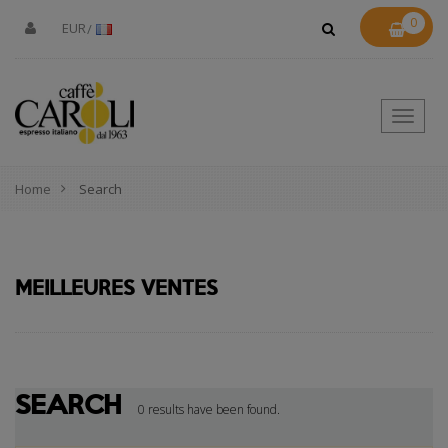
0
EUR
Toggle
naviga
Home
Search
MEILLEURES VENTES
SEARCH
0 results have been found.