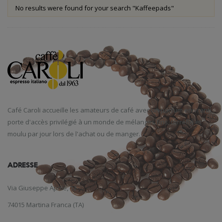
No results were found for your search "Kaffeepads"
Café
Caroli
accueille
les amateurs de café
avec un parfum
enivrant
,
porte d'accès
privilégié
à un monde
de mélanges
fins
,
torréfié et
moulu
par jour
lors de l'achat
ou de manger
.
ADRESSE
Via Giuseppe Aprile, 12
74015 Martina Franca (TA)