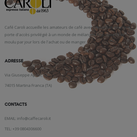
Café
Caroli
accueille
les amateurs de café
avec un parfum
enivrant
,
porte d'accès
privilégié
à un monde
de mélanges
fins
,
torréfié et
moulu
par jour
lors de l'achat
ou de manger
.
ADRESSE
Via Giuseppe Aprile, 12
74015 Martina Franca (TA)
CONTACTS
EMAIL: info@caffecaroli.it
TEL: +39 0804306600