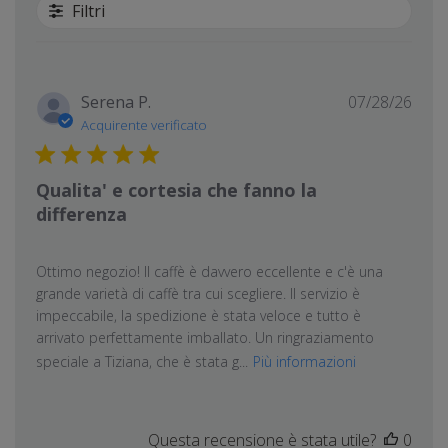
Filtri
Data
Serena P.
07/28/26
di
Acquirente verificato
pubb
Qualita' e cortesia che fanno la
differenza
Ottimo negozio! Il caffè è davvero eccellente e c'è una
grande varietà di caffè tra cui scegliere. Il servizio è
impeccabile, la spedizione è stata veloce e tutto è
arrivato perfettamente imballato. Un ringraziamento
speciale a Tiziana, che è stata g...
Più informazioni
Questa recensione è stata utile?
0