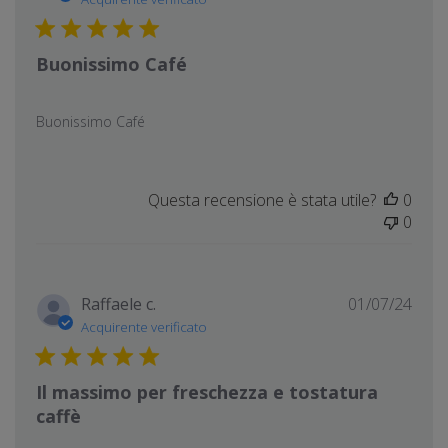
pubb
Buonissimo Café
Buonissimo Café
Questa recensione è stata utile?
0
0
Data
Raffaele c.
01/07/24
di
Acquirente verificato
pubb
Il massimo per freschezza e tostatura
caffè