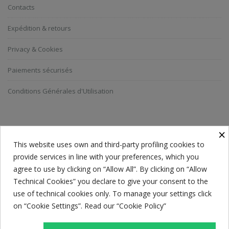
Contacts
Expédition & retours
Privacy & Cookies
Paiements sécurisés
Conditions Générales d'Utilisation
ABONNEZ-VOUS A LA NEWSLETTER
×
This website uses own and third-party profiling cookies to
provide services in line with your preferences, which you
Everyone has a choice. I pick my choice, squeaky clean.
agree to use by clicking on “Allow All”. By clicking on “Allow
Technical Cookies” you declare to give your consent to the
use of technical cookies only. To manage your settings click
on “Cookie Settings”. Read our “Cookie Policy”