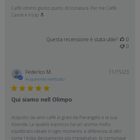
Caffè ottimo giusto punto dì tostatura. Per me Caffè
Casoli è il top 🔝
Questa recensione è stata utile?
0
0
Data
Federico M.
11/15/23
di
Acquirente verificato
pubb
Qui siamo nell Olimpo
Acquisto da anni caffè in grani da Pierangelo e la sua
Azienda. La qualità espresso ha un' aroma molto
equilibrato ideale in ogni momento a differenza di altri
come l India decisamente più impegnativo. Io comunque