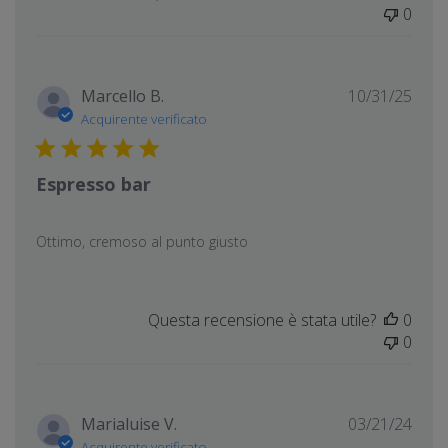
0
Data
Marcello B.
10/31/25
di
Acquirente verificato
pubb
Espresso bar
Ottimo, cremoso al punto giusto
Questa recensione è stata utile?
0
0
Data
Marialuise V.
03/21/24
di
Acquirente verificato