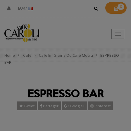
0
EUR
Toggle
naviga
Home
Café
Café En Grains Ou Café Moulu
ESPRESSO
BAR
ESPRESSO BAR
Tweet
Partager
Google+
Pinterest